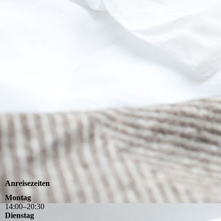
Anreisezeiten
Montag
14
:
00
–
20
:
30
Dienstag