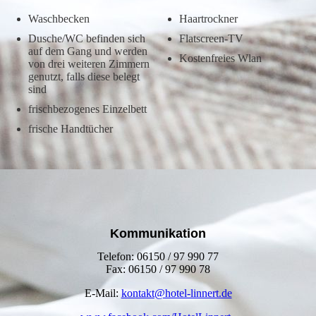
Waschbecken
Haartrockner
Dusche/WC befinden sich
Flatscreen-TV
auf dem Gang und werden
Kostenfreies Wlan
von drei weiteren Zimmern
genutzt, falls diese belegt
sind
frischbezogenes Einzelbett
frische Handtücher
Kommunikation
Telefon: 06150 / 97 990 77
Fax: 06150 / 97 990 78
E-Mail:
kontakt@hotel-linnert.de